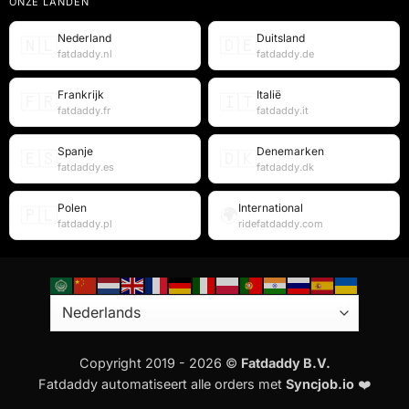
ONZE LANDEN
Nederland
Duitsland
🇳🇱
🇩🇪
fatdaddy.nl
fatdaddy.de
Frankrijk
Italië
🇫🇷
🇮🇹
fatdaddy.fr
fatdaddy.it
Spanje
Denemarken
🇪🇸
🇩🇰
fatdaddy.es
fatdaddy.dk
Polen
International
🇵🇱
🌍
fatdaddy.pl
ridefatdaddy.com
Copyright 2019 - 2026 ©
Fatdaddy B.V.
Fatdaddy automatiseert alle orders met
Syncjob.io
❤️