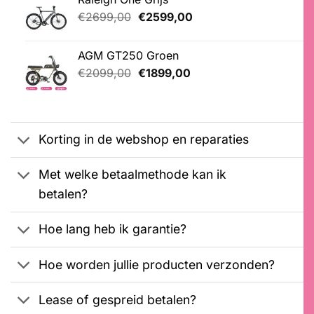
€4549,00.
€2999,00.
gebaseerd
op
Oorspronkelijke
Huidige
€
2699,00
€
2599,00
klantbeoordeling
prijs
prijs
was:
is:
AGM GT250 Groen
€2699,00.
€2599,00.
Oorspronkelijke
Huidige
€
2099,00
€
1899,00
prijs
prijs
was:
is:
€2099,00.
€1899,00.
Korting in de webshop en reparaties
Met welke betaalmethode kan ik
betalen?
Hoe lang heb ik garantie?
Hoe worden jullie producten verzonden?
Lease of gespreid betalen?