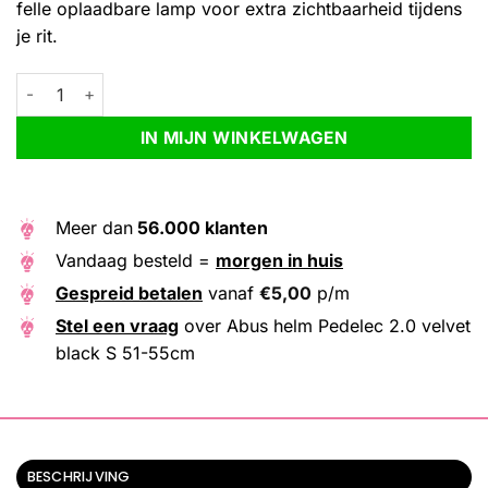
felle oplaadbare lamp voor extra zichtbaarheid tijdens
je rit.
Abus helm Pedelec 2.0 velvet black S 51-55cm aantal
Alternative:
IN MIJN WINKELWAGEN
Meer dan
56.000 klanten
Vandaag besteld =
morgen in huis
Gespreid betalen
vanaf
€
5,00
p/m
Stel een vraag
over Abus helm Pedelec 2.0 velvet
black S 51-55cm
BESCHRIJVING