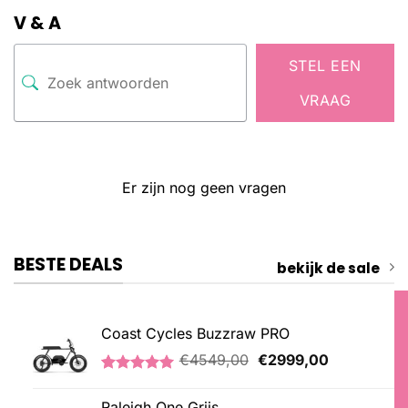
V & A
STEL EEN
VRAAG
Er zijn nog geen vragen
BESTE DEALS
bekijk de sale
Coast Cycles Buzzraw PRO
Oorspronkelijke
Huidige
€
4549,00
€
2999,00
prijs
prijs
Gewaardeerd
1
was:
is:
5.00
op 5
Raleigh One Grijs