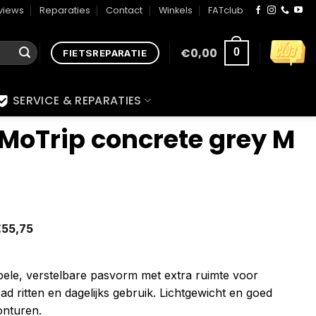
views
Reparaties
Contact
Winkels
FATclub
€
0,00
0
FIETSREPARATIE
SERVICE & REPARATIES
MoTrip concrete grey M
€
55,75
ele, verstelbare pasvorm met extra ruimte voor
ad ritten en dagelijks gebruik. Lichtgewicht en goed
onturen.