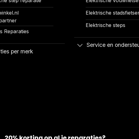
che step reparatie
Elektrische vouwfietse
inkel.nl
Elektrische stadsfietse
partner
Elektrische steps
 Reparaties
Service en onderste
ties per merk
20% korting op al je reparaties?