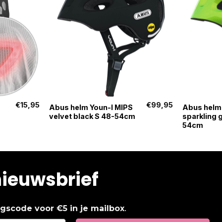
+
+
€
15,95
€
99,95
Abus helm Youn-I MIPS
Abus helm
velvet black S 48-54cm
sparkling 
54cm
nieuwsbrief
.
ingscode voor €5 in je mailbox