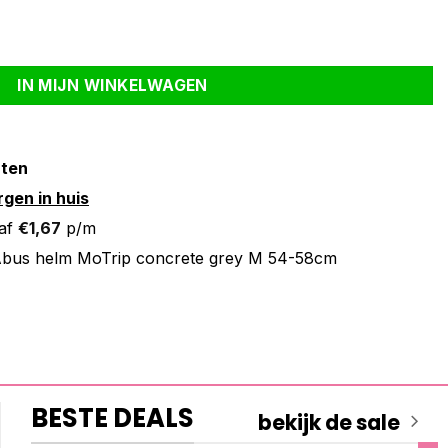
ey M 54-58cm aantal
IN MIJN WINKELWAGEN
nten
gen in huis
af
€
1,67
p/m
bus helm MoTrip concrete grey M 54-58cm
BESTE DEALS
bekijk de sale