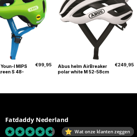
+
€
99,95
€
249,95
 Youn-I MIPS
Abus helm AirBreaker
green S 48-
polar white M 52-58cm
Fatdaddy Nederland
Wat onze klanten zeggen