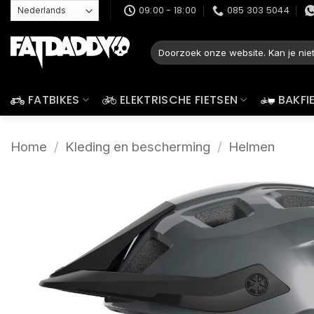
Ga
09:00 - 18:00
085 303 5044
naar
inhoud
Zoeken
naar:
FATBIKES
ELEKTRISCHE FIETSEN
BAKFI
Home
/
Kleding en bescherming
/
Helmen