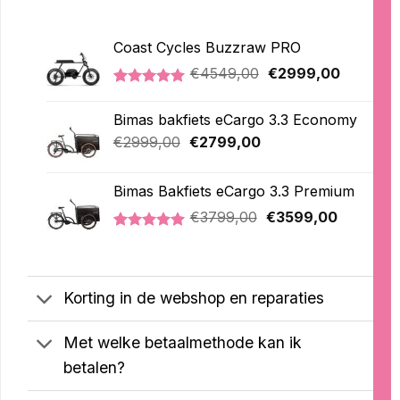
Coast Cycles Buzzraw PRO
Oorspronkelijke
Huidige
€
4549,00
€
2999,00
prijs
prijs
Gewaardeerd
1
was:
is:
5.00
op 5
Bimas bakfiets eCargo 3.3 Economy
€4549,00.
€2999,0
gebaseerd
op
Oorspronkelijke
Huidige
€
2999,00
€
2799,00
klantbeoordeling
prijs
prijs
was:
is:
Bimas Bakfiets eCargo 3.3 Premium
€2999,00.
€2799,00.
Oorspronkelijke
Huidige
€
3799,00
€
3599,00
prijs
prijs
Gewaardeerd
2
was:
is:
5.00
op 5
€3799,00.
€3599,00
gebaseerd
op
Korting in de webshop en reparaties
klantbeoordelingen
Met welke betaalmethode kan ik
betalen?