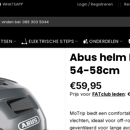
WHATSAPP
Login / Registreren
Re
ETSEN
ELEKTRISCHE STEPS
ONDERDELEN
Abus helm 
54-58cm
€
59,95
Prijs voor
FATclub leden
:
MoTrip biedt een comfortab
vlechten, ideaal voor off-ro
geventileerd voor lange av