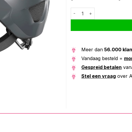
Abus helm MoTrip concrete gr
Alternative:
Meer dan
56.000 kla
Vandaag besteld =
mor
Gespreid betalen
van
Stel een vraag
over A