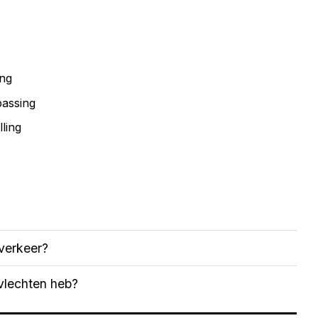
ng
passing
ling
verkeer?
 vlechten heb?