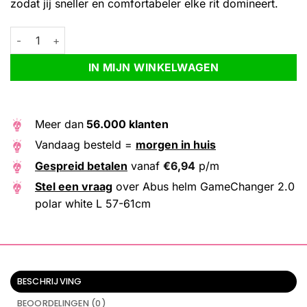
zodat jij sneller en comfortabeler elke rit domineert.
Abus helm GameChanger 2.0 polar white L 57-61cm aantal
Alternative:
IN MIJN WINKELWAGEN
Meer dan
56.000 klanten
Vandaag besteld =
morgen in huis
Gespreid betalen
vanaf
€
6,94
p/m
Stel een vraag
over Abus helm GameChanger 2.0
polar white L 57-61cm
BESCHRIJVING
BEOORDELINGEN (0)