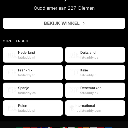
Ouddiemerlaan 227, Diemen
BEKIJK WINKEL
ONZE LANDEN
Nederland
Duitsland
🇳🇱
🇩🇪
fatdaddy.nl
fatdaddy.de
Frankrijk
Italië
🇫🇷
🇮🇹
fatdaddy.fr
fatdaddy.it
Spanje
Denemarken
🇪🇸
🇩🇰
fatdaddy.es
fatdaddy.dk
Polen
International
🇵🇱
🌍
fatdaddy.pl
ridefatdaddy.com