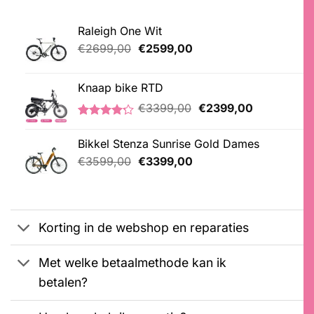
Raleigh One Wit
Oorspronkelijke
Huidige
€
2699,00
€
2599,00
prijs
prijs
was:
is:
Knaap bike RTD
€2699,00.
€2599,00.
Oorspronkelijke
Huidige
€
3399,00
€
2399,00
prijs
prijs
Gewaardeerd
5
was:
is:
4.20
op 5
Bikkel Stenza Sunrise Gold Dames
€3399,00.
€2399,00.
gebaseerd
Oorspronkelijke
Huidige
op
€
3599,00
€
3399,00
klantbeoordelingen
prijs
prijs
was:
is:
€3599,00.
€3399,00.
Korting in de webshop en reparaties
Met welke betaalmethode kan ik
betalen?