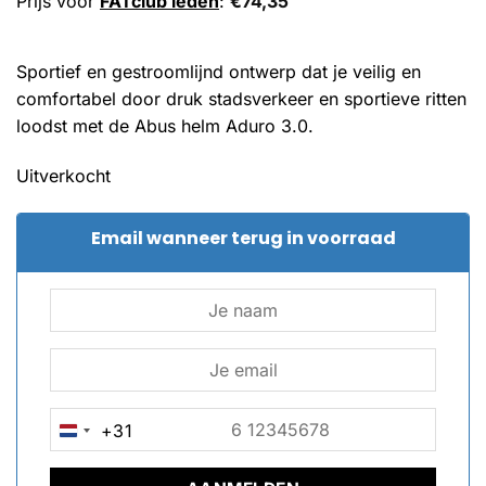
Prijs voor
FATclub leden
:
€
74,35
Sportief en gestroomlijnd ontwerp dat je veilig en
comfortabel door druk stadsverkeer en sportieve ritten
loodst met de Abus helm Aduro 3.0.
Uitverkocht
Email wanneer terug in voorraad
+31
NETHERLANDS
+31