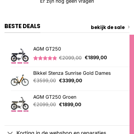
Er zijn nog geen vragen
BESTE DEALS
bekijk de sale
AGM GT250
Oorspronkelijke
Huidige
€
2099,00
€
1899,00
prijs
prijs
Gewaardeerd
21
was:
is:
4.76
op 5
Bikkel Stenza Sunrise Gold Dames
€2099,00.
€1899,00.
gebaseerd
op
Oorspronkelijke
Huidige
€
3599,00
€
3399,00
klantbeoordelingen
prijs
prijs
was:
is:
AGM GT250 Groen
€3599,00.
€3399,00.
Oorspronkelijke
Huidige
€
2099,00
€
1899,00
prijs
prijs
was:
is:
€2099,00.
€1899,00.
Korting in de webshop en reparaties