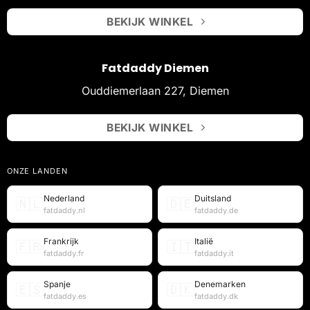
BEKIJK WINKEL
Fatdaddy Diemen
Ouddiemerlaan 227, Diemen
BEKIJK WINKEL
ONZE LANDEN
Nederland
Duitsland
🇳🇱
🇩🇪
fatdaddy.nl
fatdaddy.de
Frankrijk
Italië
🇫🇷
🇮🇹
fatdaddy.fr
fatdaddy.it
Spanje
Denemarken
🇪🇸
🇩🇰
fatdaddy.es
fatdaddy.dk